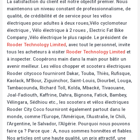
La satisfaction du client est notre objectif premier. Nous
maintenons un niveau constant de professionnalisme, de
qualité, de crédibilité et de service pour les vélos
électriques pour adultes à deux roues,Vélo cyclomoteur
électrique , Vélo électrique à 2 roues , Electric Fat Bike
Company ,Vélo électrique le plus rapide. Le président de
Rooder Technology Limited
, avec tout le personnel, invite
tous les acheteurs à visiter
Rooder Technology Limited
et
à inspecter. Coopérons main dans la main pour bâtir un
avenir meilleur. Les vélos chopper et scooters électriques
Rooder citycoco fourniront Dakar, Touba, Thiès, Rufisque,
Kaolack, M’Bour, Ziguinchor, Saint-Louis, Diourbel, Louga,
Tambacounda, Richard Toll, Kolda, Mbacké, Tivaouane,
Joal-Fadiouth, Kaffrine, Dahra, Bignona, Fatick, Bambey,
Vélingara, Sédhiou etc., les scooters et vélos électriques
Rooder City Coco fourniront également partout dans le
monde, comme l’Europe, l’Amérique, l’Australie, le Chili,
l’Argentine, le Salvador, l’Algérie. Pourquoi nous pouvons
faire ça ? Parce que : A, nous sommes honnêtes et fiables.
Nos articles ont une haute qualité, un prix attractif, une