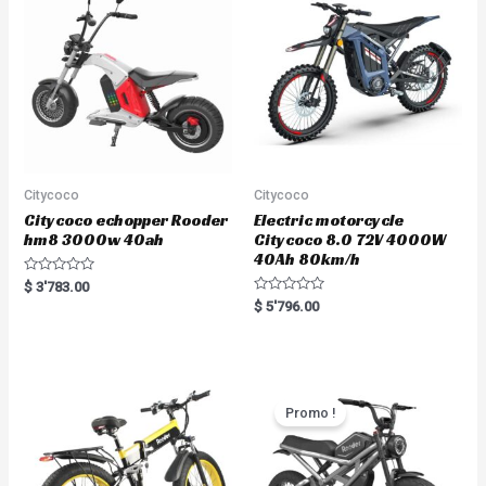
Citycoco
Citycoco
Citycoco echopper Rooder
Electric motorcycle
hm8 3000w 40ah
Citycoco 8.0 72V 4000W
40Ah 80km/h
R
$
3'783.00
a
R
$
5'796.00
t
a
e
t
d
e
0
d
o
0
u
o
t
u
o
t
Promo !
f
o
5
f
5