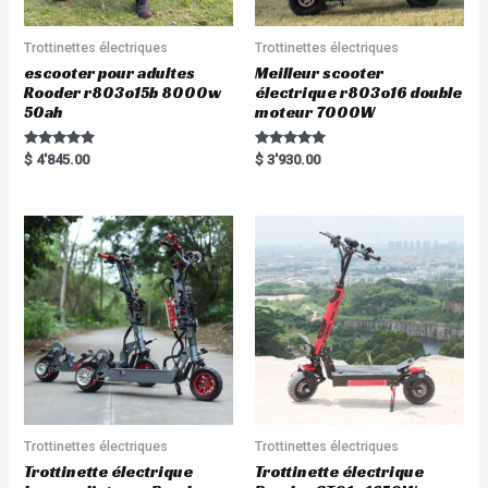
Trottinettes électriques
Trottinettes électriques
escooter pour adultes
Meilleur scooter
Rooder r803o15b 8000w
électrique r803o16 double
50ah
moteur 7000W
Rated
Rated
$
4'845.00
$
3'930.00
5.00
5.00
out of 5
out of 5
Trottinettes électriques
Trottinettes électriques
Trottinette électrique
Trottinette électrique