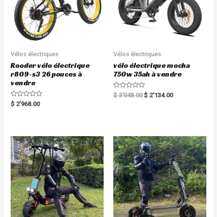
Vélos électriques
Vélos électriques
Rooder vélo électrique
vélo électrique mocha
r809-s3 26 pouces à
750w 35ah à vendre
vendre
R
$
3'048.00
$
2'134.00
a
R
$
2'968.00
t
a
e
t
d
e
0
d
o
0
u
o
t
u
o
t
f
o
5
f
5