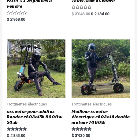
r809-s3 26 pouces à
750w 35ah à vendre
vendre
R
$
3'048.00
$
2'134.00
a
R
$
2'968.00
t
a
e
t
d
e
0
d
o
0
u
o
t
u
o
t
f
o
5
f
5
Trottinettes électriques
Trottinettes électriques
escooter pour adultes
Meilleur scooter
Rooder r803o15b 8000w
électrique r803o16 double
50ah
moteur 7000W
Rated
Rated
$
4'845.00
$
3'930.00