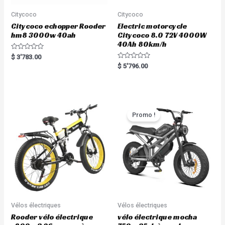
Citycoco
Citycoco
Citycoco echopper Rooder
Electric motorcycle
hm8 3000w 40ah
Citycoco 8.0 72V 4000W
40Ah 80km/h
R
$
3'783.00
a
R
$
5'796.00
t
a
e
t
d
e
0
d
o
0
u
o
t
u
o
t
Promo !
f
o
5
f
5
Vélos électriques
Vélos électriques
Rooder vélo électrique
vélo électrique mocha