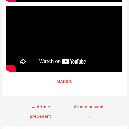
MAISON
←
Article
Article suivant
précédent
→