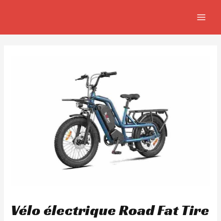
Aller
Navigation
MAIN
au
de
MEN
contenu
l’article
Vélo électrique Road Fat Tire