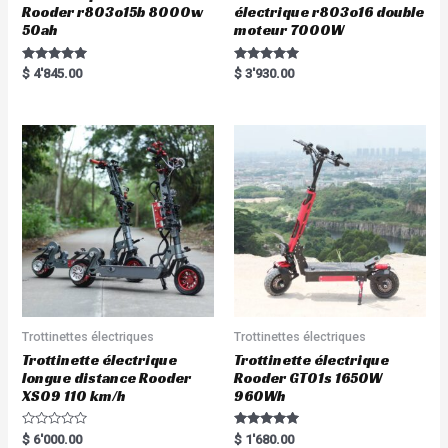
Rooder r803o15b 8000w
électrique r803o16 double
50ah
moteur 7000W
Rated
Rated
$
4'845.00
$
3'930.00
5.00
5.00
out of 5
out of 5
Trottinettes électriques
Trottinettes électriques
Trottinette électrique
Trottinette électrique
longue distance Rooder
Rooder GT01s 1650W
XS09 110 km/h
960Wh
R
Rated
$
6'000.00
$
1'680.00