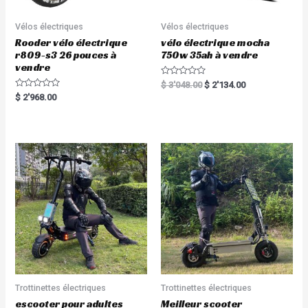
Vélos électriques
Vélos électriques
Rooder vélo électrique
vélo électrique mocha
r809-s3 26 pouces à
750w 35ah à vendre
vendre
R
$
3'048.00
$
2'134.00
a
R
$
2'968.00
t
a
e
t
d
e
0
d
o
0
u
o
t
u
o
t
f
o
5
f
5
Trottinettes électriques
Trottinettes électriques
escooter pour adultes
Meilleur scooter