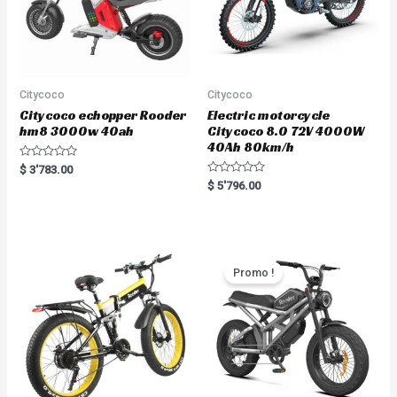
Citycoco
Citycoco
Citycoco echopper Rooder
Electric motorcycle
hm8 3000w 40ah
Citycoco 8.0 72V 4000W
40Ah 80km/h
R
$
3'783.00
a
R
$
5'796.00
t
a
e
t
d
e
0
d
o
0
u
o
t
u
o
t
Promo !
f
o
5
f
5