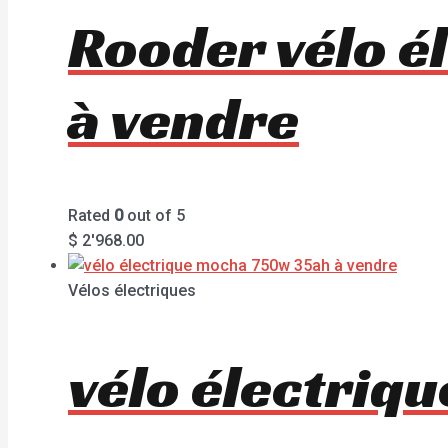
Rooder vélo é
à vendre
Rated
0
out of 5
$
2'968.00
Vélos électriques
vélo électriq