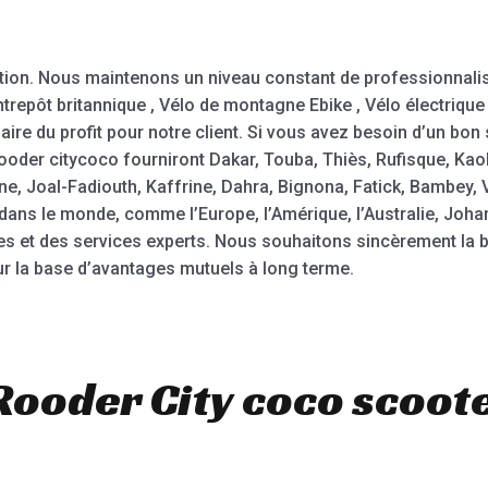
tion. Nous maintenons un niveau constant de professionnalisme
entrepôt britannique , Vélo de montagne Ebike , Vélo électriqu
ire du profit pour notre client. Si vous avez besoin d’un bon 
ooder citycoco fourniront Dakar, Touba, Thiès, Rufisque, Kaol
 Joal-Fadiouth, Kaffrine, Dahra, Bignona, Fatick, Bambey, Vé
dans le monde, comme l’Europe, l’Amérique, l’Australie, Joha
ées et des services experts. Nous souhaitons sincèrement la
r la base d’avantages mutuels à long terme.
Rooder City coco scoote