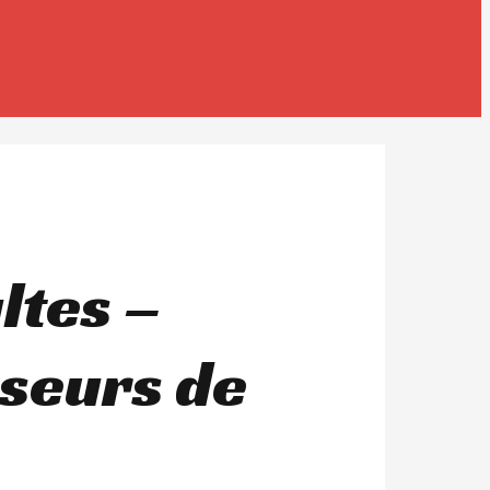
ltes –
sseurs de