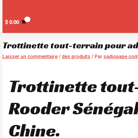
$
0.00
Trottinette tout-terrain pour 
Laisser un commentaire
/
des produits
/ Par
sadiopape.co
Trottinette tout
Rooder Sénégal,
Chine.