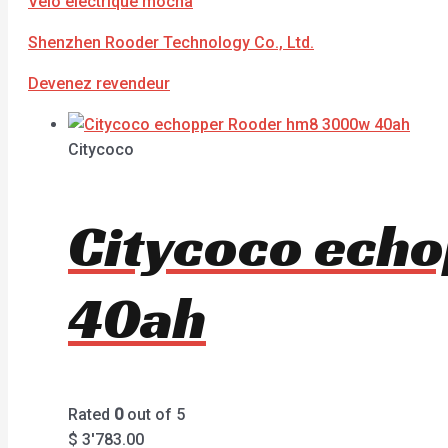
Vélo électrique mocha
Shenzhen Rooder Technology Co., Ltd.
Devenez revendeur
Citycoco
Citycoco ech
40ah
Rated
0
out of 5
$
3'783.00