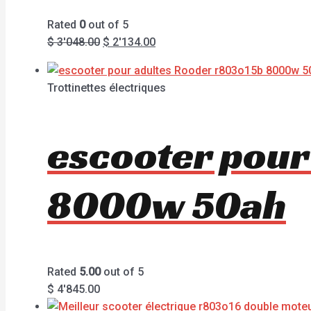
Rated
0
out of 5
$
3'048.00
$
2'134.00
Trottinettes électriques
escooter pour
8000w 50ah
Rated
5.00
out of 5
$
4'845.00