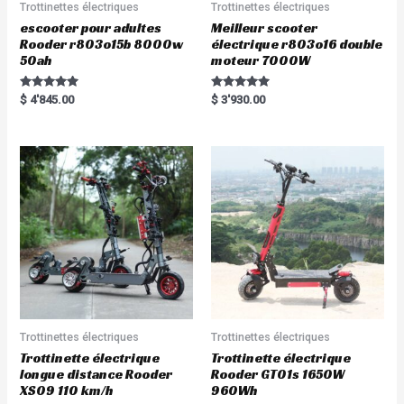
Trottinettes électriques
Trottinettes électriques
escooter pour adultes
Meilleur scooter
Rooder r803o15b 8000w
électrique r803o16 double
50ah
moteur 7000W
Rated
Rated
$
4'845.00
$
3'930.00
5.00
5.00
out of 5
out of 5
Trottinettes électriques
Trottinettes électriques
Trottinette électrique
Trottinette électrique
longue distance Rooder
Rooder GT01s 1650W
XS09 110 km/h
960Wh