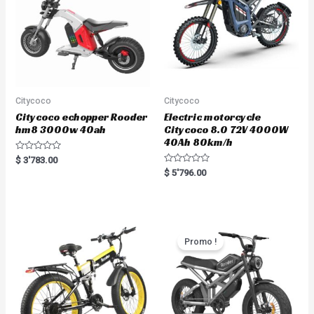
Citycoco
Citycoco
Citycoco echopper Rooder
Electric motorcycle
hm8 3000w 40ah
Citycoco 8.0 72V 4000W
40Ah 80km/h
R
$
3'783.00
a
R
$
5'796.00
t
a
e
t
d
e
0
d
o
0
u
o
t
u
o
t
Promo !
f
o
5
f
5