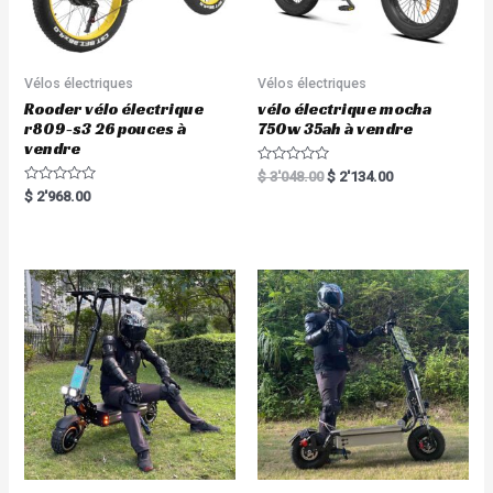
Vélos électriques
Vélos électriques
Rooder vélo électrique
vélo électrique mocha
r809-s3 26 pouces à
750w 35ah à vendre
vendre
R
$
3'048.00
$
2'134.00
a
R
$
2'968.00
t
a
e
t
d
e
0
d
o
0
u
o
t
u
o
t
f
o
5
f
5