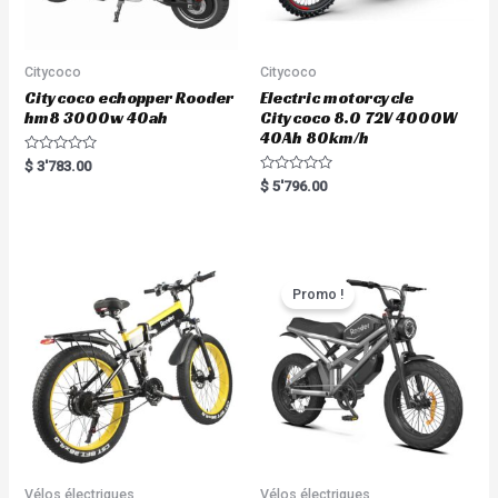
Citycoco
Citycoco
Citycoco echopper Rooder
Electric motorcycle
hm8 3000w 40ah
Citycoco 8.0 72V 4000W
40Ah 80km/h
R
$
3'783.00
a
R
$
5'796.00
t
a
e
t
d
e
0
d
o
0
u
o
t
u
o
t
Promo !
f
o
5
f
5
Vélos électriques
Vélos électriques