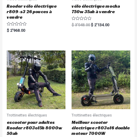
Rooder vélo électrique
vélo électrique mocha
r809-s3 26 pouces à
750w 35ah à vendre
vendre
R
$
3'048.00
$
2'134.00
a
R
$
2'968.00
t
a
e
t
d
e
0
d
o
0
u
o
t
u
o
t
f
o
5
f
5
Trottinettes électriques
Trottinettes électriques
escooter pour adultes
Meilleur scooter
Rooder r803o15b 8000w
électrique r803o16 double
50ah
moteur 7000W