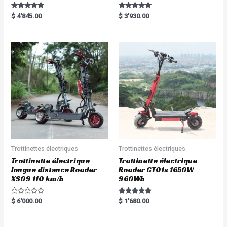
Rated
Rated
$
4'845.00
$
3'930.00
5.00
5.00
out of 5
out of 5
Trottinettes électriques
Trottinettes électriques
Trottinette électrique
Trottinette électrique
longue distance Rooder
Rooder GT01s 1650W
XS09 110 km/h
960Wh
R
Rated
$
6'000.00
$
1'680.00
a
5.00
t
out of 5
e
d