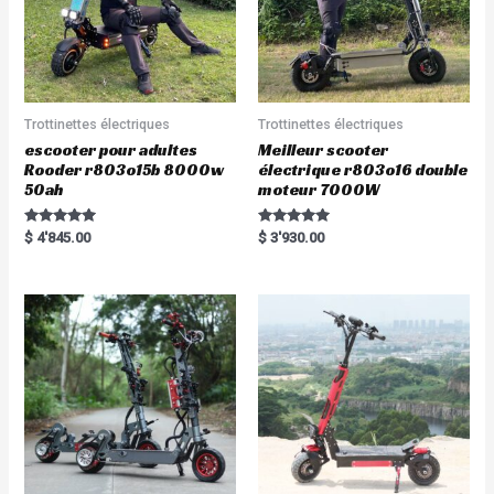
Trottinettes électriques
Trottinettes électriques
escooter pour adultes
Meilleur scooter
Rooder r803o15b 8000w
électrique r803o16 double
50ah
moteur 7000W
Rated
Rated
$
4'845.00
$
3'930.00
5.00
5.00
out of 5
out of 5