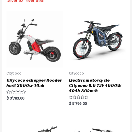
Devenez revendeur
Citycoco
Citycoco
Citycoco echopper Rooder
Electric motorcycle
hm8 3000w 40ah
Citycoco 8.0 72V 4000W
40Ah 80km/h
R
$
3'783.00
a
R
$
5'796.00
t
a
e
t
d
e
0
d
o
0
u
o
t
u
o
t