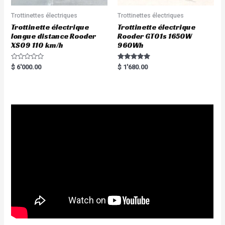
Trottinettes électriques
Trottinettes électriques
Trottinette électrique
Trottinette électrique
longue distance Rooder
Rooder GT01s 1650W
XS09 110 km/h
960Wh
R
Rated
$
6'000.00
$
1'680.00
a
5.00
t
out of 5
e
d
0
o
u
t
o
f
5