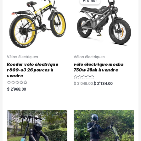
Promo !
f
o
5
f
5
Vélos électriques
Vélos électriques
Rooder vélo électrique
vélo électrique mocha
r809-s3 26 pouces à
750w 35ah à vendre
vendre
R
$
3'048.00
$
2'134.00
a
R
$
2'968.00
t
a
e
t
d
e
0
d
o
0
u
o
t
u
o
t
f
o
5
f
5