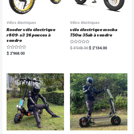
Vélos électriques
Vélos électriques
Rooder vélo électrique
vélo électrique mocha
r809-s3 26 pouces à
750w 35ah à vendre
vendre
R
$
3'048.00
$
2'134.00
a
R
$
2'968.00
t
a
e
t
d
e
0
d
o
0
u
o
t
u
o
t
f
o
5
f
5