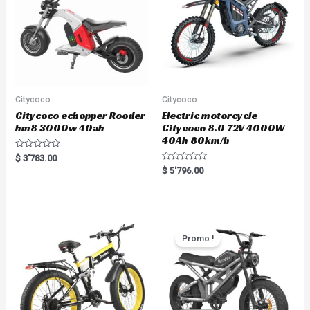
Citycoco
Citycoco
Citycoco echopper Rooder
Electric motorcycle
hm8 3000w 40ah
Citycoco 8.0 72V 4000W
40Ah 80km/h
R
$
3'783.00
a
R
$
5'796.00
t
a
e
t
d
e
0
d
o
0
u
o
t
u
o
t
Promo !
f
o
5
f
5