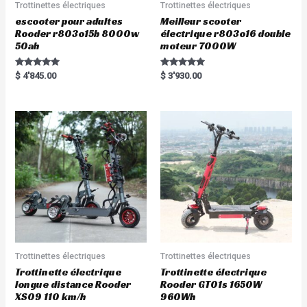
Trottinettes électriques
Trottinettes électriques
escooter pour adultes
Meilleur scooter
Rooder r803o15b 8000w
électrique r803o16 double
50ah
moteur 7000W
Rated
Rated
$
4'845.00
$
3'930.00
5.00
5.00
out of 5
out of 5
Trottinettes électriques
Trottinettes électriques
Trottinette électrique
Trottinette électrique
longue distance Rooder
Rooder GT01s 1650W
XS09 110 km/h
960Wh