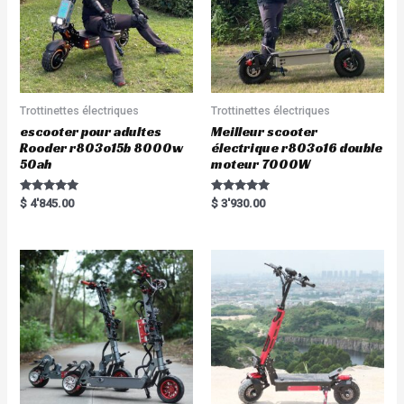
Trottinettes électriques
Trottinettes électriques
escooter pour adultes
Meilleur scooter
Rooder r803o15b 8000w
électrique r803o16 double
50ah
moteur 7000W
Rated
Rated
$
4'845.00
$
3'930.00
5.00
5.00
out of 5
out of 5