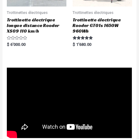
Trottinettes électriques
Trottinettes électriques
Trottinette électrique
Trottinette électrique
longue distance Rooder
Rooder GT01s 1650W
XS09 110 km/h
960Wh
R
Rated
$
6'000.00
$
1'680.00
a
5.00
t
out of 5
e
d
0
o
u
t
o
f
5