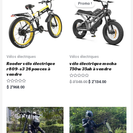
o
t
Promo !
f
o
5
f
5
Vélos électriques
Vélos électriques
Rooder vélo électrique
vélo électrique mocha
r809-s3 26 pouces à
750w 35ah à vendre
vendre
R
$
3'048.00
$
2'134.00
a
R
$
2'968.00
t
a
e
t
d
e
0
d
o
0
u
o
t
u
o
t
f
o
5
f
5