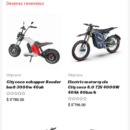
Devenez revendeur
Citycoco
Citycoco
Citycoco echopper Rooder
Electric motorcycle
hm8 3000w 40ah
Citycoco 8.0 72V 4000W
40Ah 80km/h
R
$
3'783.00
a
R
$
5'796.00
t
a
e
t
d
e
0
d
o
0
u
o
t
u