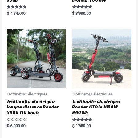
Rated
Rated
$
4'845.00
$
3'930.00
5.00
5.00
out of 5
out of 5
Trottinettes électriques
Trottinettes électriques
Trottinette électrique
Trottinette électrique
longue distance Rooder
Rooder GT01s 1650W
XS09 110 km/h
960Wh
R
Rated
$
6'000.00
$
1'680.00
a
5.00
t
out of 5
e