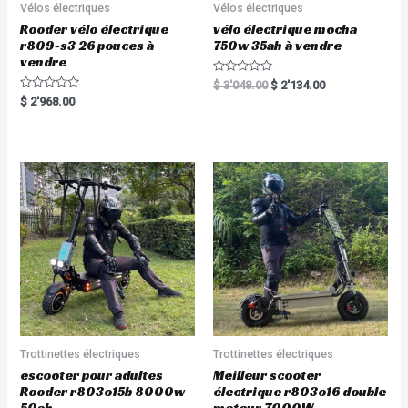
Vélos électriques
Vélos électriques
Rooder vélo électrique
vélo électrique mocha
r809-s3 26 pouces à
750w 35ah à vendre
vendre
R
$
3'048.00
$
2'134.00
a
R
$
2'968.00
t
a
e
t
d
e
0
d
o
0
u
o
t
u
o
t
f
o
5
f
5
Trottinettes électriques
Trottinettes électriques
escooter pour adultes
Meilleur scooter
Rooder r803o15b 8000w
électrique r803o16 double
50ah
moteur 7000W