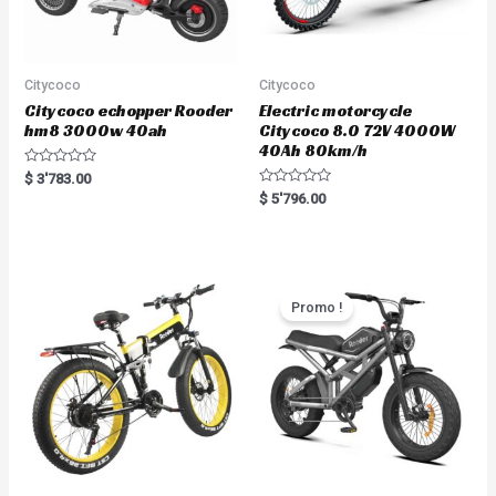
Citycoco
Citycoco
Citycoco echopper Rooder
Electric motorcycle
hm8 3000w 40ah
Citycoco 8.0 72V 4000W
40Ah 80km/h
R
$
3'783.00
a
R
$
5'796.00
t
a
e
t
d
e
0
d
o
0
u
o
t
u
o
t
Promo !
f
o
5
f
5