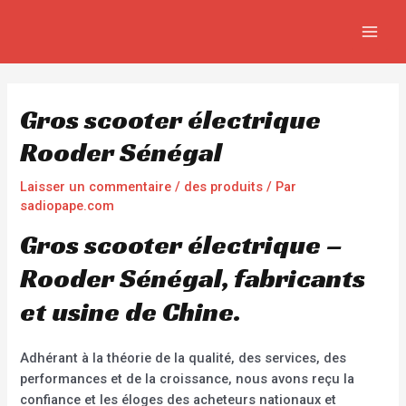
Aller
Navigation
MAIN
au
de
MEN
contenu
l’article
Gros scooter électrique
Rooder Sénégal
Laisser un commentaire
/
des produits
/ Par
sadiopape.com
Gros scooter électrique –
Rooder Sénégal, fabricants
et usine de Chine.
Adhérant à la théorie de la qualité, des services, des
performances et de la croissance, nous avons reçu la
confiance et les éloges des acheteurs nationaux et