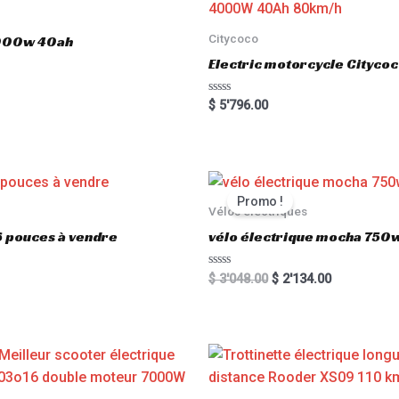
Citycoco
3000w 40ah
Electric motorcycle Cityc
R
$
5'796.00
a
t
e
d
0
o
u
t
Promo !
o
Vélos électriques
f
5
6 pouces à vendre
vélo électrique mocha 750w
R
$
3'048.00
$
2'134.00
a
t
e
d
0
o
u
t
o
f