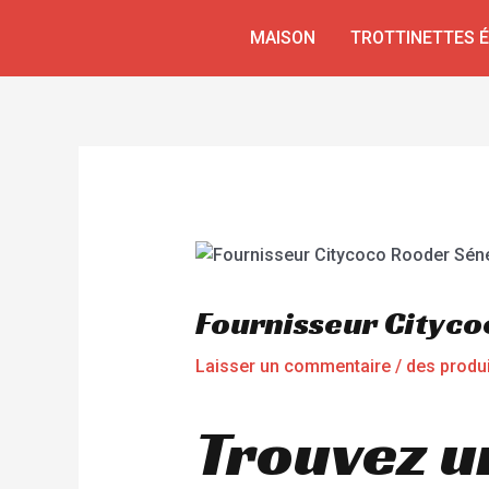
Aller
Navigation
MAISON
TROTTINETTES 
au
de
contenu
l’article
Fournisseur Cityc
Laisser un commentaire
/
des produ
Trouvez u