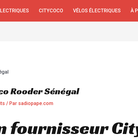
ÉLECTRIQUES
CITYCOCO
VÉLOS ÉLECTRIQUES
À 
oco Rooder Sénégal
its
/ Par
sadiopape.com
n fournisseur Ci