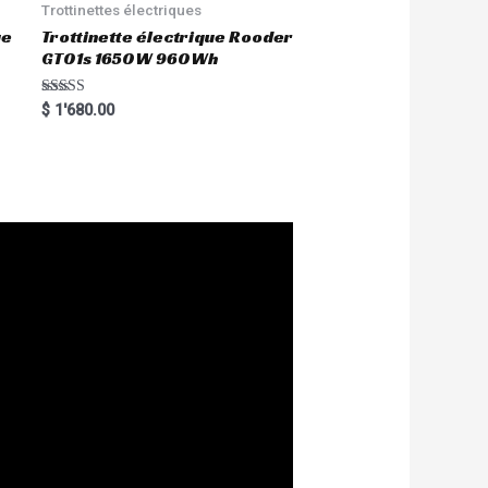
Trottinettes électriques
ue
Trottinette électrique Rooder
GT01s 1650W 960Wh
Rated
$
1'680.00
5.00
out of 5