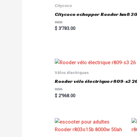
Citycoco
Citycoco echopper Rooder hm8 
R
$
3'783.00
a
t
e
d
0
o
u
t
o
f
5
Vélos électriques
Rooder vélo électrique r809-s3 2
R
$
2'968.00
a
t
e
d
0
o
u
t
o
f