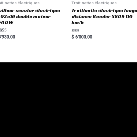
5
ottinettes électriques
Trottinettes électriques
illeur scooter électrique
Trottinette électrique long
03o16 double moteur
distance Rooder XS09 110
000W
km/h
ted
R
'930.00
$
6'000.00
00
a
 of 5
t
e
d
0
o
u
t
o
f
5