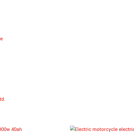
ge
td.