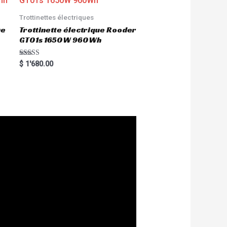
Trottinettes électriques
ue
Trottinette électrique Rooder
GT01s 1650W 960Wh
Rated
$
1'680.00
5.00
out of 5