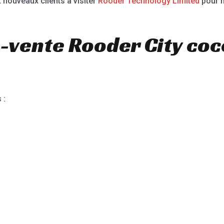
 nouveaux clients à visiter
Rooder Technology Limited
pour n
-vente Rooder City coc
 :