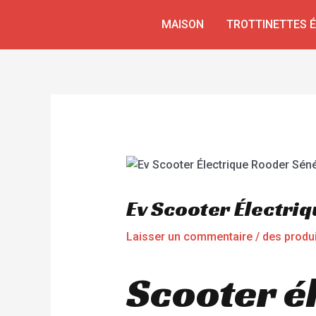
Aller
Navigation
MAISON
TROTTINETTES 
au
de
contenu
l’article
Ev Scooter Électri
Laisser un commentaire
/
des produ
Scooter é