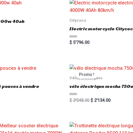
Citycoco
3000w 40ah
Electric motorcycle Cityc
R
$
5'796.00
a
t
e
d
0
o
u
t
Promo !
o
Vélos électriques
f
5
6 pouces à vendre
vélo électrique mocha 750w
R
$
3'048.00
$
2'134.00
a
t
e
d
0
o
u
t