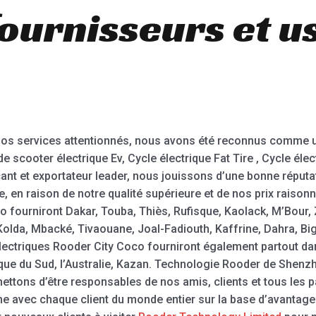
ournisseurs et u
 nos services attentionnés, nous avons été reconnus comme u
scooter électrique Ev, Cycle électrique Fat Tire , Cycle élect
icant et exportateur leader, nous jouissons d’une bonne réput
en raison de notre qualité supérieure et de nos prix raisonn
 fourniront Dakar, Touba, Thiès, Rufisque, Kaolack, M’Bour, Z
olda, Mbacké, Tivaouane, Joal-Fadiouth, Kaffrine, Dahra, Big
 électriques Rooder City Coco fourniront également partout d
frique du Sud, l’Australie, Kazan. Technologie Rooder de Shenzh
ettons d’être responsables de nos amis, clients et tous les p
rme avec chaque client du monde entier sur la base d’avantag