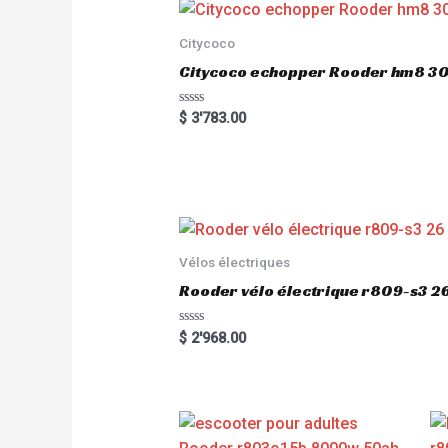
Citycoco
Citycoco echopper Rooder hm8 
R
$
3'783.00
a
t
e
d
0
o
u
t
o
f
5
Vélos électriques
Rooder vélo électrique r809-s3 2
R
$
2'968.00
a
t
e
d
0
o
u
t