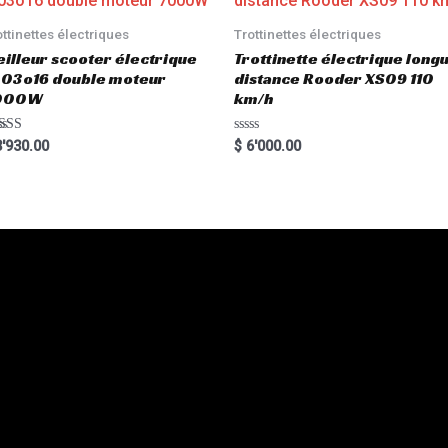
o
f
5
ottinettes électriques
Trottinettes électriques
illeur scooter électrique
Trottinette électrique long
03o16 double moteur
distance Rooder XS09 110
000W
km/h
ted
R
'930.00
$
6'000.00
00
a
 of 5
t
e
d
0
o
u
t
o
f
5