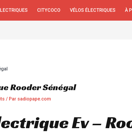
ÉLECTRIQUES
CITYCOCO
VÉLOS ÉLECTRIQUES
À 
que Rooder Sénégal
its
/ Par
sadiopape.com
lectrique Ev – Ro