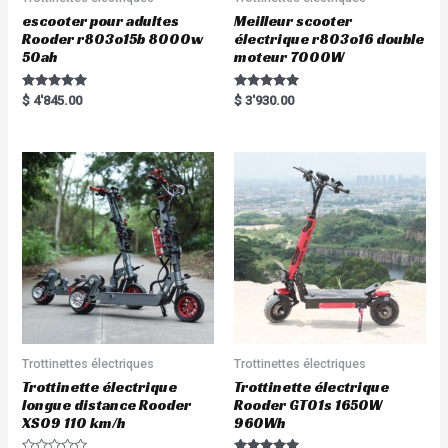
escooter pour adultes
Meilleur scooter
Rooder r803o15b 8000w
électrique r803o16 double
50ah
moteur 7000W
Rated
Rated
$
4'845.00
$
3'930.00
5.00
5.00
out of 5
out of 5
Trottinettes électriques
Trottinettes électriques
Trottinette électrique
Trottinette électrique
longue distance Rooder
Rooder GT01s 1650W
XS09 110 km/h
960Wh