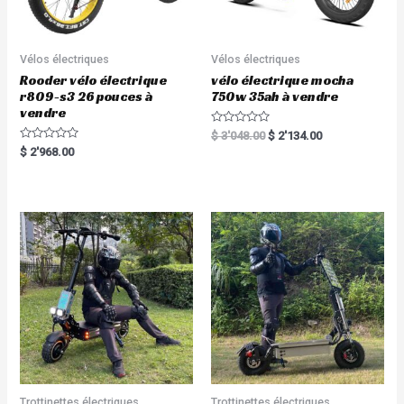
Vélos électriques
Vélos électriques
Rooder vélo électrique
vélo électrique mocha
r809-s3 26 pouces à
750w 35ah à vendre
vendre
R
$
3'048.00
$
2'134.00
a
R
$
2'968.00
t
a
e
t
d
e
0
d
o
0
u
o
t
u
o
t
f
o
5
f
5
Trottinettes électriques
Trottinettes électriques