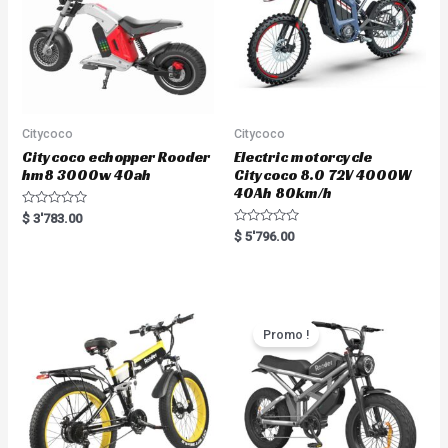
Citycoco
Citycoco
Citycoco echopper Rooder
Electric motorcycle
hm8 3000w 40ah
Citycoco 8.0 72V 4000W
40Ah 80km/h
R
$
3'783.00
a
R
$
5'796.00
t
a
e
t
d
e
0
d
o
0
u
o
t
u
o
t
Promo !
f
o
5
f
5