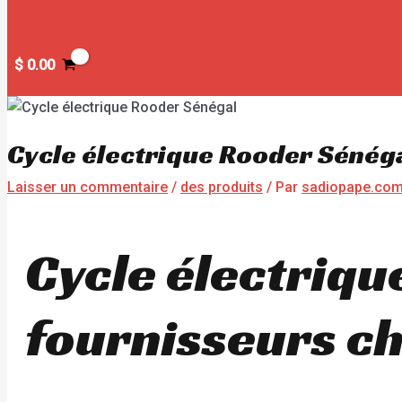
$
0.00
Cycle électrique Rooder Sénég
Laisser un commentaire
/
des produits
/ Par
sadiopape.co
Cycle électriqu
fournisseurs ch