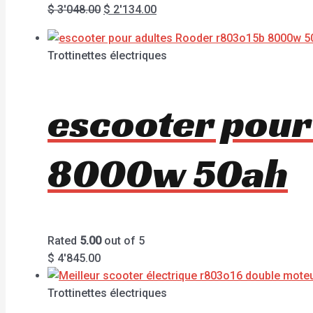
$
3'048.00
$
2'134.00
Trottinettes électriques
escooter pour
8000w 50ah
Rated
5.00
out of 5
$
4'845.00
Trottinettes électriques