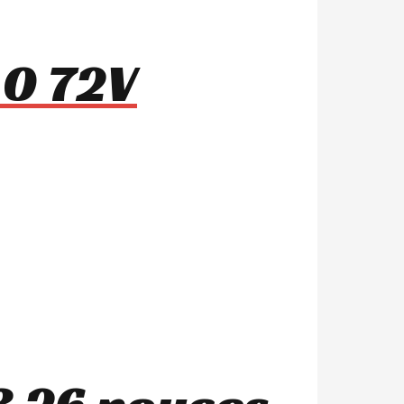
.0 72V
3 26 pouces