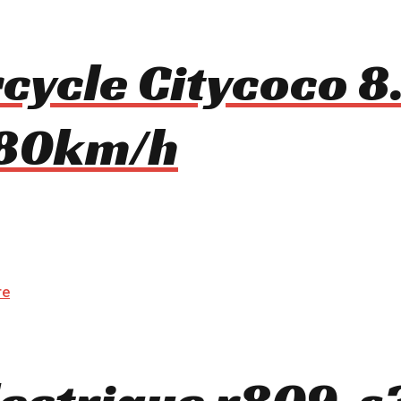
rcycle Citycoco 8
80km/h
lectrique r809-s