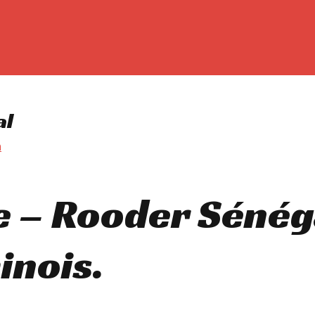
al
m
e – Rooder Sénéga
inois.