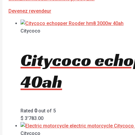
Devenez revendeur
Citycoco
Citycoco ech
40ah
Rated
0
out of 5
$
3'783.00
Citycoco