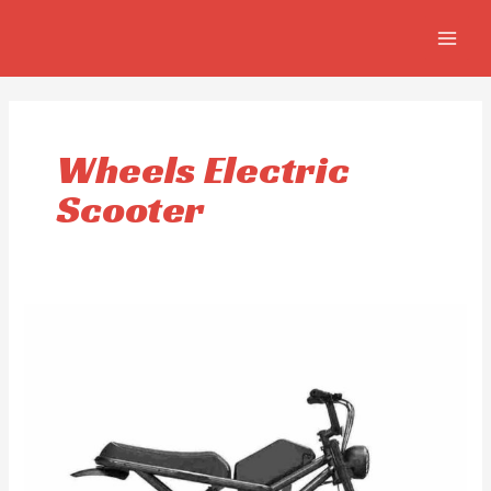
Aller
MAIN
au
MEN
contenu
Wheels Electric
Scooter