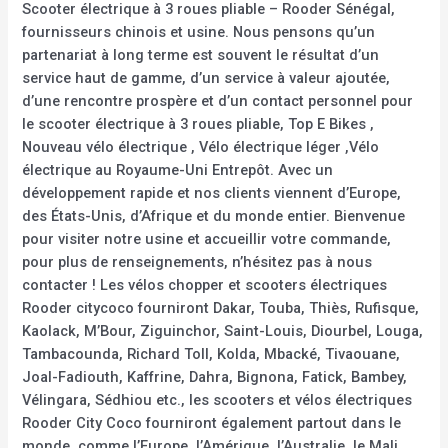
Scooter électrique à 3 roues pliable – Rooder Sénégal,
fournisseurs chinois et usine. Nous pensons qu’un
partenariat à long terme est souvent le résultat d’un
service haut de gamme, d’un service à valeur ajoutée,
d’une rencontre prospère et d’un contact personnel pour
le scooter électrique à 3 roues pliable, Top E Bikes ,
Nouveau vélo électrique , Vélo électrique léger ,Vélo
électrique au Royaume-Uni Entrepôt. Avec un
développement rapide et nos clients viennent d’Europe,
des États-Unis, d’Afrique et du monde entier. Bienvenue
pour visiter notre usine et accueillir votre commande,
pour plus de renseignements, n’hésitez pas à nous
contacter ! Les vélos chopper et scooters électriques
Rooder citycoco fourniront Dakar, Touba, Thiès, Rufisque,
Kaolack, M’Bour, Ziguinchor, Saint-Louis, Diourbel, Louga,
Tambacounda, Richard Toll, Kolda, Mbacké, Tivaouane,
Joal-Fadiouth, Kaffrine, Dahra, Bignona, Fatick, Bambey,
Vélingara, Sédhiou etc., les scooters et vélos électriques
Rooder City Coco fourniront également partout dans le
monde, comme l’Europe, l’Amérique, l’Australie, le Mali,