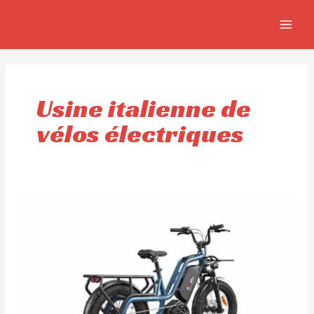
Aller
MAIN
au
MEN
contenu
Usine italienne de
vélos électriques