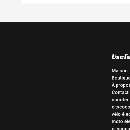
Usefu
Maison
Boutiqu
À propo
Contact
scooter 
citycoc
vélo éle
moto éle
citycoc