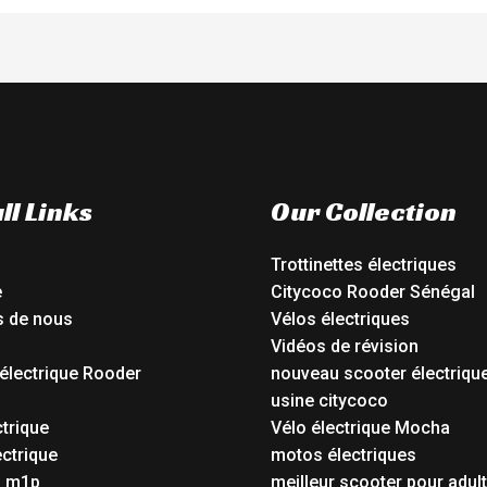
ll Links
Our Collection
Trottinettes électriques
e
Citycoco Rooder Sénégal
s de nous
Vélos électriques
Vidéos de révision
électrique Rooder
nouveau scooter électriqu
o
usine citycoco
ctrique
Vélo électrique Mocha
ctrique
motos électriques
o m1p
meilleur scooter pour adul