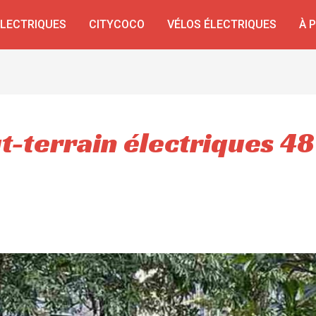
ÉLECTRIQUES
CITYCOCO
VÉLOS ÉLECTRIQUES
À 
t-terrain électriques 48