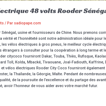
lectrique 48 volts Rooder Sénég
its
/ Par
sadiopape.com
er Sénégal, usine et fournisseurs de Chine. Nous prenons comm
. La vérité et l’honnêteté sont notre administration idéale pour 
, les vélos électriques à gros pneus, le meilleur cycle électriqu
s étrangers à consulter pour la coopération à long terme et 
er citycoco fourniront Dakar, Touba, Thiès, Rufisque, Kaolac
rd Toll, Kolda, Mbacké, Tivaouane, Joal-Fadiouth, Kaffrine, 
rs et vélos électriques Rooder City Coco fourniront égaleme
eicester, la Thaïlande, la Géorgie, Malte. Pendant de nombreu
la qualité, de la poursuite de l’excellence et du partage des a
é, avoir l’honneur de vous aider avec votre marché futur.