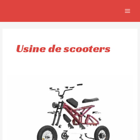
Aller
MAIN
au
MEN
contenu
Usine de scooters