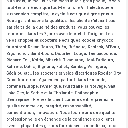
plus léger, le meilleur vélo électrique à gros pneus, le vélo
tout-terrain électrique tout-terrain, le VTT électrique à
suspension complète, le cycle électrique à gros pneus.
Nous garantissons la qualité, si les clients n’étaient pas
satisfaits de la qualité des produits, vous pouvez les
retourner dans les 7 jours avec leur état d’origine. Les
vélos chopper et scooters électriques Rooder citycoco
fourniront Dakar, Touba, Thiès, Rufisque, Kaolack, M’Bour,
Ziguinchor, Saint-Louis, Diourbel, Louga, Tambacounda,
Richard Toll, Kolda, Mbacké, Tivaouane, Joal-Fadiouth,
Kaffrine, Dahra, Bignona, Fatick, Bambey, Vélingara,
Sédhiou etc., les scooters et vélos électriques Rooder City
Coco fourniront également partout dans le monde,
comme l’Europe, l’Amérique, l’Australie, la Norvège, Salt
Lake City, la Serbie et la Thaïlande. Philosophie
d’entreprise : Prenez le client comme centre, prenez la
qualité comme vie, intégrité, responsabilité,
concentration, innovation. Nous fournirons une qualité
professionnelle en échange de la confiance des clients,
avec la plupart des grands fournisseurs mondiaux, tous