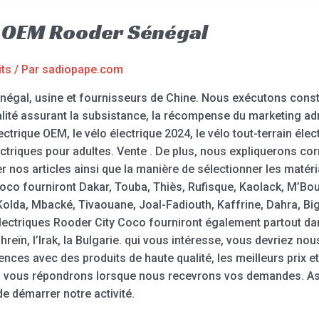
e OEM Rooder Sénégal
its
/ Par
sadiopape.com
égal, usine et fournisseurs de Chine. Nous exécutons const
alité assurant la subsistance, la récompense du marketing adm
ectrique OEM, le vélo électrique 2024, le vélo tout-terrain élect
lectriques pour adultes. Vente . De plus, nous expliquerons c
r nos articles ainsi que la manière de sélectionner les maté
oco fourniront Dakar, Touba, Thiès, Rufisque, Kaolack, M’Bour
olda, Mbacké, Tivaouane, Joal-Fadiouth, Kaffrine, Dahra, Big
 électriques Rooder City Coco fourniront également partout d
ahreïn, l’Irak, la Bulgarie. qui vous intéresse, vous devriez no
nces avec des produits de haute qualité, les meilleurs prix et
s vous répondrons lorsque nous recevrons vos demandes. As
e démarrer notre activité.