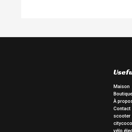
Usefu
Maison
Boutiqu
À propo
Contact
scooter 
citycoc
vélo éle