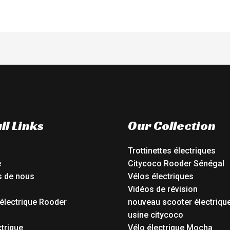
ll Links
Our Collection
Trottinettes électriques
e
Citycoco Rooder Sénégal
s de nous
Vélos électriques
Vidéos de révision
électrique Rooder
nouveau scooter électriqu
o
usine citycoco
ctrique
Vélo électrique Mocha