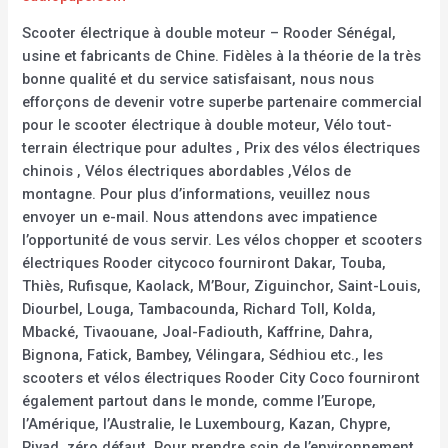
Scooter électrique à double moteur – Rooder Sénégal,
usine et fabricants de Chine. Fidèles à la théorie de la très
bonne qualité et du service satisfaisant, nous nous
efforçons de devenir votre superbe partenaire commercial
pour le scooter électrique à double moteur, Vélo tout-
terrain électrique pour adultes , Prix des vélos électriques
chinois , Vélos électriques abordables ,Vélos de
montagne. Pour plus d’informations, veuillez nous
envoyer un e-mail. Nous attendons avec impatience
l’opportunité de vous servir. Les vélos chopper et scooters
électriques Rooder citycoco fourniront Dakar, Touba,
Thiès, Rufisque, Kaolack, M’Bour, Ziguinchor, Saint-Louis,
Diourbel, Louga, Tambacounda, Richard Toll, Kolda,
Mbacké, Tivaouane, Joal-Fadiouth, Kaffrine, Dahra,
Bignona, Fatick, Bambey, Vélingara, Sédhiou etc., les
scooters et vélos électriques Rooder City Coco fourniront
également partout dans le monde, comme l’Europe,
l’Amérique, l’Australie, le Luxembourg, Kazan, Chypre,
Riyad. zéro défaut. Pour prendre soin de l’environnement