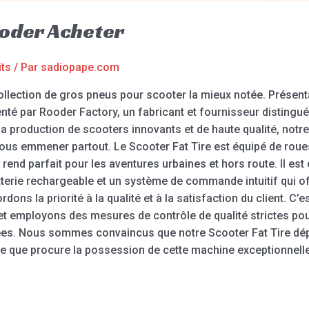
ooder Acheter
its
/ Par
sadiopape.com
llection de gros pneus pour scooter la mieux notée. Présentat
enté par Rooder Factory, un fabricant et fournisseur distingué
 production de scooters innovants et de haute qualité, notre
vous emmener partout. Le Scooter Fat Tire est équipé de roue
le rend parfait pour les aventures urbaines et hors route. Il e
tterie rechargeable et un système de commande intuitif qui of
dons la priorité à la qualité et à la satisfaction du client. C’
et employons des mesures de contrôle de qualité strictes pou
ées. Nous sommes convaincus que notre Scooter Fat Tire dép
 joie que procure la possession de cette machine exceptionnelle