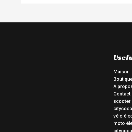
Usefu
Maison
Boutiqu
À propo
Contact
scooter 
citycoc
vélo éle
moto éle
citycoc