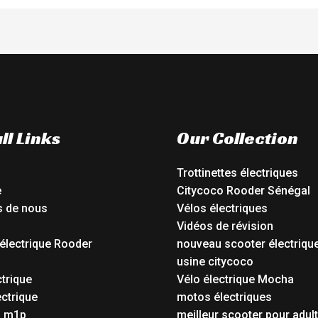
ll Links
Our Collection
Trottinettes électriques
e
Citycoco Rooder Sénégal
s de nous
Vélos électriques
Vidéos de révision
électrique Rooder
nouveau scooter électriqu
o
usine citycoco
ctrique
Vélo électrique Mocha
ctrique
motos électriques
o m1p
meilleur scooter pour adul