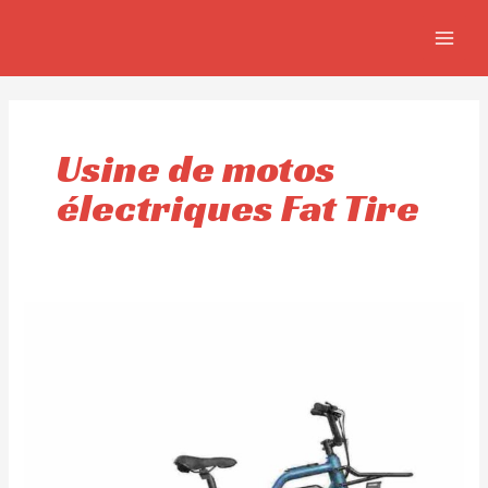
Aller
MAIN
au
MEN
contenu
Usine de motos
électriques Fat Tire