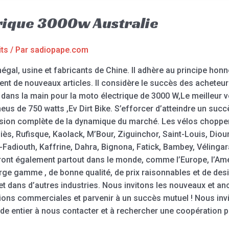
rique 3000w Australie
its
/ Par
sadiopape.com
al, usine et fabricants de Chine. Il adhère au principe honnê
nt de nouveaux articles. Il considère le succès des achete
dans la main pour la moto électrique de 3000 W,Le meilleur v
eus de 750 watts ,Ev Dirt Bike. S’efforcer d’atteindre un succè
hension complète de la dynamique du marché. Les vélos choppe
hiès, Rufisque, Kaolack, M’Bour, Ziguinchor, Saint-Louis, Di
-Fadiouth, Kaffrine, Dahra, Bignona, Fatick, Bambey, Vélingara
ont également partout dans le monde, comme l’Europe, l’Amériq
arge gamme , de bonne qualité, de prix raisonnables et de des
t dans d’autres industries. Nous invitons les nouveaux et anc
ions commerciales et parvenir à un succès mutuel ! Nous invit
de entier à nous contacter et à rechercher une coopération 