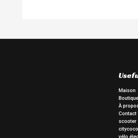
Usefu
Maison
Boutiqu
À propo
Contact
scooter 
citycoc
vélo éle