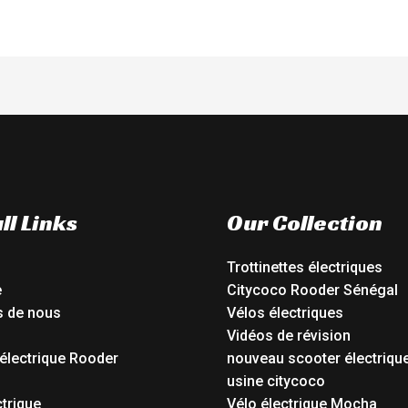
ll Links
Our Collection
Trottinettes électriques
e
Citycoco Rooder Sénégal
s de nous
Vélos électriques
Vidéos de révision
électrique Rooder
nouveau scooter électriqu
o
usine citycoco
ctrique
Vélo électrique Mocha