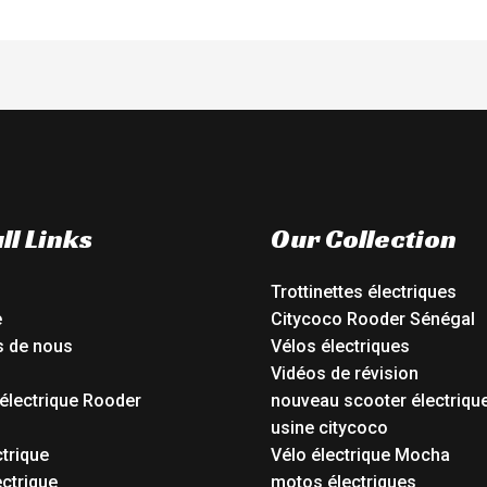
ll Links
Our Collection
Trottinettes électriques
e
Citycoco Rooder Sénégal
s de nous
Vélos électriques
Vidéos de révision
électrique Rooder
nouveau scooter électriqu
o
usine citycoco
ctrique
Vélo électrique Mocha
ctrique
motos électriques