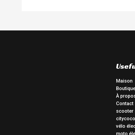
Usefu
Maison
Boutiqu
À propo
Contact
scooter 
citycoc
vélo éle
moto éle