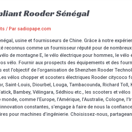
 pliant Rooder Sénégal
its
/ Par
sadiopape.com
énégal, usine et fournisseurs de Chine. Grâce à notre expérie
 été reconnus comme un fournisseur réputé pour de nombre
r vélo de montagne E, le vélo électrique pour hommes, le vélo
 Gros vélo. Fournir aux prospects des équipements et des fourn
est l’objectif de l’organisation de Shenzhen Rooder Techno
Les vélos chopper et scooters électriques Rooder citycoco fo
or, Saint-Louis, Diourbel, Louga, Tambacounda, Richard Toll,
Fatick, Bambey, Vélingara, Sédhiou etc., les scooters et vélo
monde, comme l’Europe, l’Amérique, l’Australie, Cologne, l’Irl
t innovation constantes, s’engage à faire de nous la confiance
es pour machines d’ingénierie. Choisissez-nous, partageant