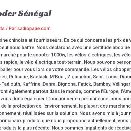
oder Sénégal
its
/ Par
sadiopape.com
ne chinoise et fournisseurs. En ce qui concerne les prix de
peut nous battre. Nous déclarons avec une certitude absolue q
arché pour le scooter 1000w, les vélos électriques, les vélo
us rapide, le vélo électrique tout-terrain. Nous pouvons perso
baller pour vous lors de votre commande. Les vélos chopper
hiès, Rufisque, Kaolack, M’Bour, Ziguinchor, Saint-Louis, Di
-Fadiouth, Kaffrine, Dahra, Bignona, Fatick, Bambey, Vélingara
ont également partout dans le monde, comme l’Europe, l’Amériq
us avons donc également fonctionner en permanence. nous nous
e la protection de l’environnement, la plupart des marchand
ronnement, réutilisées sur la solution. Nous avons mis à jour 
s principaux produits que nous proposons actuellement, vous 
roduits la plus récente. Nous sommes impatients de réactiv