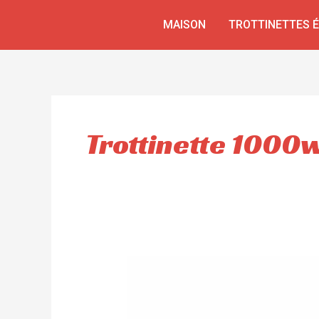
Aller
MAISON
TROTTINETTES 
au
contenu
Trottinette 1000