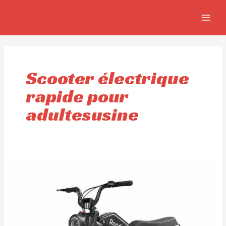
Aller
MAIN
au
MEN
contenu
Scooter électrique
rapide pour
adultesusine