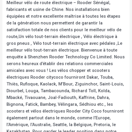
Meilleur vélo de route électrique – Rooder Sénégal,
fabricants et usine de Chine. Nos installations bien
équipées et notre excellente maîtrise à toutes les étapes
de la génération nous permettent de garantir la
satisfaction totale de nos clients pour le meilleur vélo de
route,Un vélo tout-terrain électrique , Vélo électrique à
gros pneus , Vélo tout-terrain électrique avec pédales ,Le
meilleur vélo tout-terrain électrique. Bienvenue à toute
enquête à Shenzhen Rooder Technology Co Limited. Nous
serons heureux d’établir des relations commerciales
amicales avec vous ! Les vélos chopper et scooters
électriques Rooder citycoco fourniront Dakar, Touba,
Thiès, Rufisque, Kaolack, M’Bour, Ziguinchor, Saint-Louis,
Diourbel, Louga, Tambacounda, Richard Toll, Kolda,
Mbacké, Tivaouane, Joal-Fadiouth, Kaffrine, Dahra,
Bignona, Fatick, Bambey, Vélingara, Sédhiou etc., les
scooters et vélos électriques Rooder City Coco fourniront
également partout dans le monde, comme l’Europe,
l’Amérique, l’Australie, Seattle, la Belgique, Pretoria, le
Kazakhstan. Pour garder le leader position dans notre