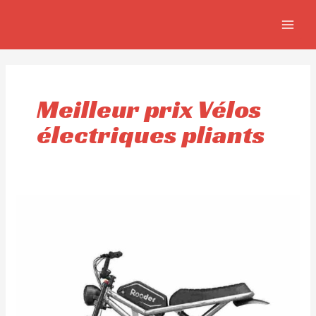
Aller
MAIN
au
MEN
contenu
Meilleur prix Vélos
électriques pliants