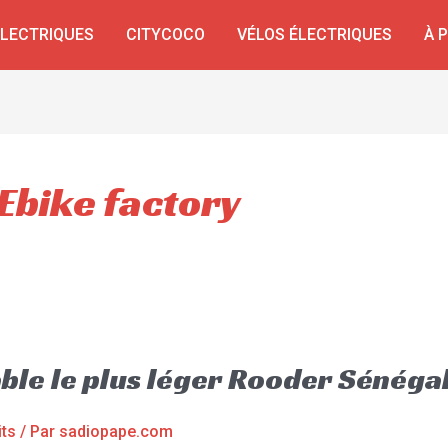
ÉLECTRIQUES
CITYCOCO
VÉLOS ÉLECTRIQUES
À 
 Ebike factory
able le plus léger Rooder Sénéga
its
/ Par
sadiopape.com