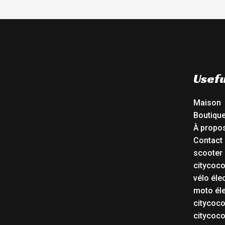
Usefu
Maison
Boutiqu
À propo
Contact
scooter 
citycoc
vélo éle
moto éle
citycoc
citycoc