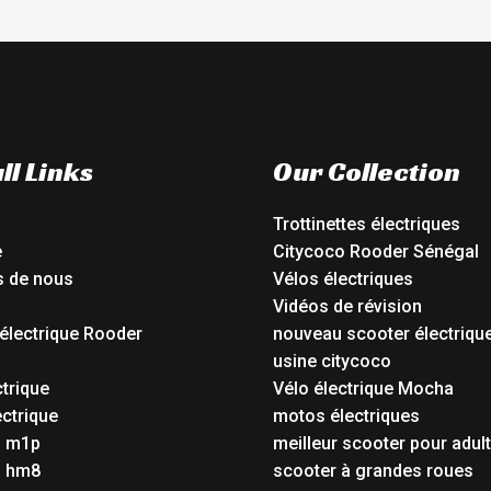
ll Links
Our Collection
Trottinettes électriques
e
Citycoco Rooder Sénégal
s de nous
Vélos électriques
Vidéos de révision
électrique Rooder
nouveau scooter électriqu
o
usine citycoco
ctrique
Vélo électrique Mocha
ctrique
motos électriques
o m1p
meilleur scooter pour adul
o hm8
scooter à grandes roues