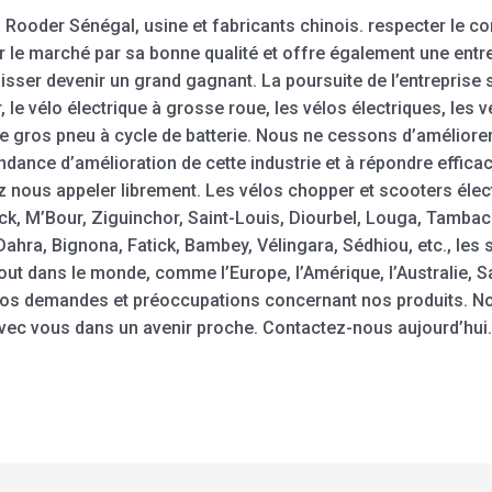
r – Rooder Sénégal, usine et fabricants chinois. respecter le 
ur le marché par sa bonne qualité et offre également une ent
sser devenir un grand gagnant. La poursuite de l’entreprise se
r, le vélo électrique à grosse roue, les vélos électriques, les v
e gros pneu à cycle de batterie. Nous ne cessons d’améliorer
endance d’amélioration de cette industrie et à répondre effica
llez nous appeler librement. Les vélos chopper et scooters éle
ck, M’Bour, Ziguinchor, Saint-Louis, Diourbel, Louga, Tambac
Dahra, Bignona, Fatick, Bambey, Vélingara, Sédhiou, etc., les
ut dans le monde, comme l’Europe, l’Amérique, l’Australie, Sao
vos demandes et préoccupations concernant nos produits. No
avec vous dans un avenir proche. Contactez-nous aujourd’hu