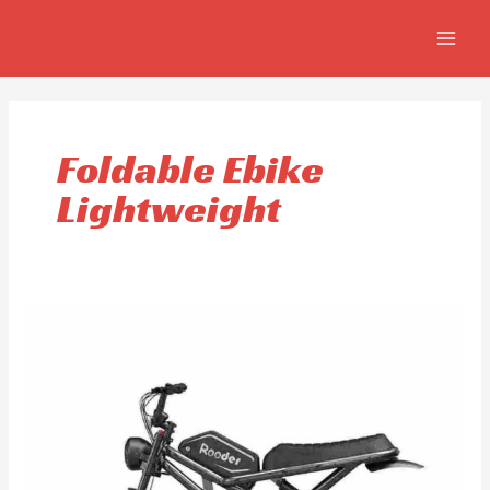
Aller
MAIN
au
MEN
contenu
Foldable Ebike
Lightweight