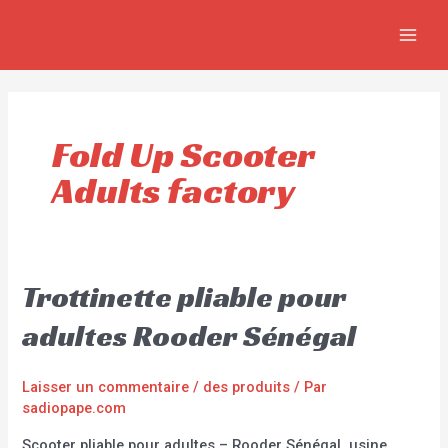
Aller
MAIN
au
MEN
contenu
Fold Up Scooter
Adults factory
Trottinette pliable pour
adultes Rooder Sénégal
Laisser un commentaire
/
des produits
/ Par
sadiopape.com
Scooter pliable pour adultes – Rooder Sénégal, usine