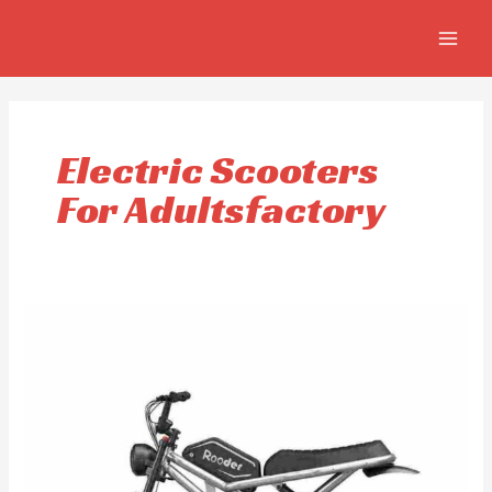
Aller
MAIN
au
MEN
contenu
Electric Scooters
For Adultsfactory