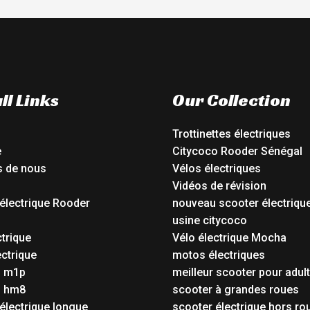
ll Links
Our Collection
Trottinettes électriques
e
Citycoco Rooder Sénégal
s de nous
Vélos électriques
Vidéos de révision
électrique Rooder
nouveau scooter électriqu
o
usine citycoco
ctrique
Vélo électrique Mocha
ctrique
motos électriques
o m1p
meilleur scooter pour adul
o hm8
scooter à grandes roues
électrique longue
scooter électrique hors ro