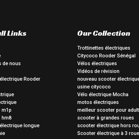
ll Links
Our Collection
Trottinettes électriques
e
Citycoco Rooder Sénégal
s de nous
Vélos électriques
Vidéos de révision
électrique Rooder
nouveau scooter électriqu
o
usine citycoco
ctrique
Vélo électrique Mocha
ctrique
motos électriques
o m1p
meilleur scooter pour adul
o hm8
scooter à grandes roues
électrique longue
scooter électrique hors ro
ie
Scooter électrique à 3 rou