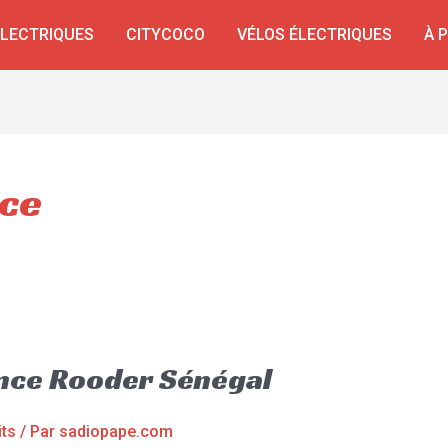
ÉLECTRIQUES
CITYCOCO
VÉLOS ÉLECTRIQUES
À 
nce
ance Rooder Sénégal
its
/ Par
sadiopape.com