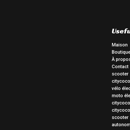
Usefu
Maison
Boutiqu
À propo
Contact
scooter 
citycoc
vélo éle
moto éle
citycoc
citycoc
scooter 
autonom