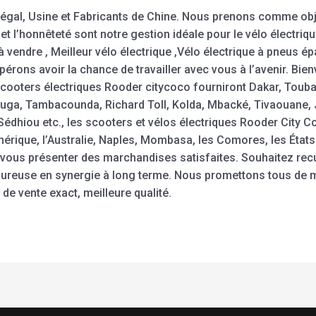
gal, Usine et Fabricants de Chine. Nous prenons comme objecti
té et l’honnêteté sont notre gestion idéale pour le vélo électri
à vendre , Meilleur vélo électrique ,Vélo électrique à pneus
rons avoir la chance de travailler avec vous à l’avenir. Bien
cooters électriques Rooder citycoco fourniront Dakar, Touba,
ouga, Tambacounda, Richard Toll, Kolda, Mbacké, Tivaouane, J
Sédhiou etc., les scooters et vélos électriques Rooder City 
mérique, l’Australie, Naples, Mombasa, les Comores, les Éta
vous présenter des marchandises satisfaites. Souhaitez recu
oureuse en synergie à long terme. Nous promettons tous de m
x de vente exact, meilleure qualité.