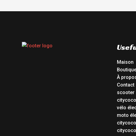
Usefu
Maison
Boutiqu
À propo
Contact
scooter 
citycoc
vélo éle
moto éle
citycoc
citycoc