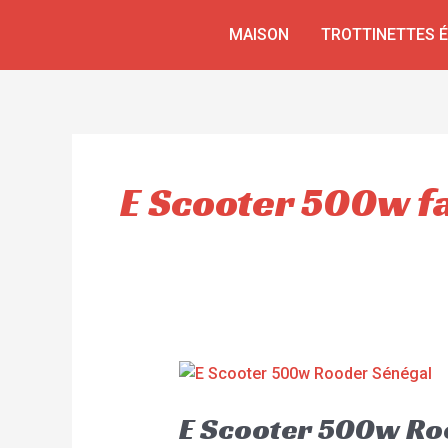
Aller
MAISON
TROTTINETTES 
au
contenu
E Scooter 500w f
E Scooter 500w Ro