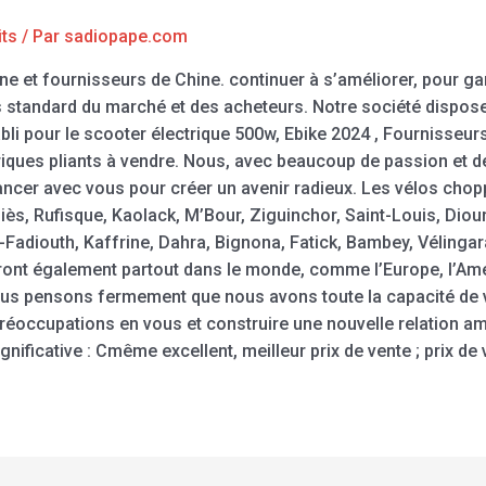
its
/ Par
sadiopape.com
 et fournisseurs de Chine. continuer à s’améliorer, pour gara
 standard du marché et des acheteurs. Notre société dispos
li pour le scooter électrique 500w, Ebike 2024 , Fournisseurs
triques pliants à vendre. Nous, avec beaucoup de passion et 
vancer avec vous pour créer un avenir radieux. Les vélos cho
hiès, Rufisque, Kaolack, M’Bour, Ziguinchor, Saint-Louis, Di
-Fadiouth, Kaffrine, Dahra, Bignona, Fatick, Bambey, Vélingara
ont également partout dans le monde, comme l’Europe, l’Améri
Nous pensons fermement que nous avons toute la capacité de
s préoccupations en vous et construire une nouvelle relation 
ficative : Cmême excellent, meilleur prix de vente ; prix de v