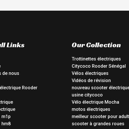
ll Links
Our Collection
Trottinettes électriques
e
Citycoco Rooder Sénégal
s de nous
Vélos électriques
Vidéos de révision
électrique Rooder
nouveau scooter électriqu
o
usine citycoco
ctrique
Vélo électrique Mocha
ctrique
motos électriques
o m1p
meilleur scooter pour adul
o hm8
scooter à grandes roues