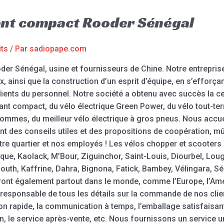
iant compact Rooder Sénégal
its
/ Par
sadiopape.com
der Sénégal, usine et fournisseurs de Chine. Notre entreprise 
x, ainsi que la construction d’un esprit d’équipe, en s’efforç
ients du personnel. Notre société a obtenu avec succès la cert
ant compact, du vélo électrique Green Power, du vélo tout-terr
r hommes, du meilleur vélo électrique à gros pneus. Nous acc
t des conseils utiles et des propositions de coopération, m
otre quartier et nos employés ! Les vélos chopper et scooters
sque, Kaolack, M’Bour, Ziguinchor, Saint-Louis, Diourbel, Lo
uth, Kaffrine, Dahra, Bignona, Fatick, Bambey, Vélingara, Séd
ont également partout dans le monde, comme l’Europe, l’Améri
responsable de tous les détails sur la commande de nos client
raison rapide, la communication à temps, l’emballage satisfaisan
n, le service après-vente, etc. Nous fournissons un service uni