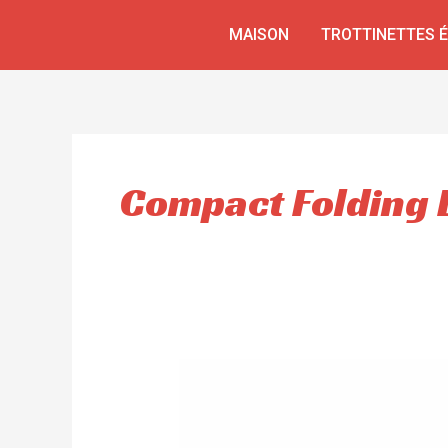
Aller
MAISON
TROTTINETTES 
au
contenu
Compact Folding E