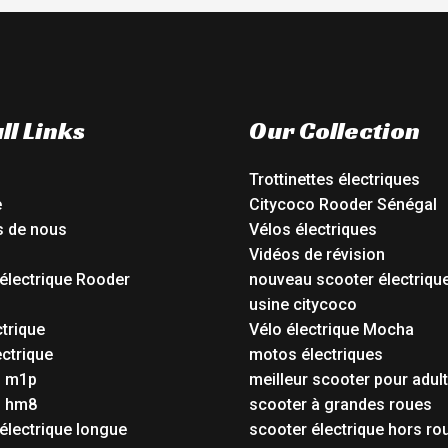
ll Links
Our Collection
Trottinettes électriques
e
Citycoco Rooder Sénégal
s de nous
Vélos électriques
Vidéos de révision
électrique Rooder
nouveau scooter électriqu
o
usine citycoco
ctrique
Vélo électrique Mocha
ctrique
motos électriques
o m1p
meilleur scooter pour adul
o hm8
scooter à grandes roues
électrique longue
scooter électrique hors ro