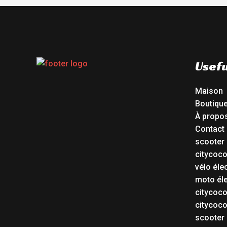
Usefu
Maison
Boutiqu
À propo
Contact
scooter 
citycoc
vélo éle
moto éle
citycoc
citycoc
scooter 