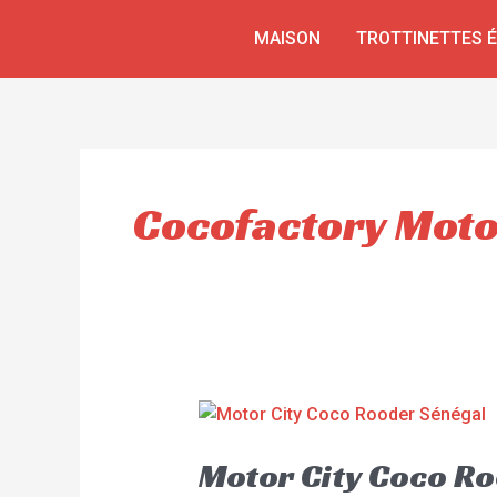
Aller
MAISON
TROTTINETTES 
au
contenu
Cocofactory Moto
Motor City Coco R