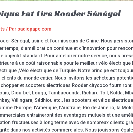
rique Fat Tire Rooder Sénégal
its
/ Par
sadiopape.com
Rooder Sénégal, usine et fournisseurs de Chine. Nous persiston
r temps, d’amélioration continue et d’innovation pour rencont
objectif standard. Pour améliorer notre service, nous présen
érieure à un coût raisonnable pour le meilleur vélo électrique F
ectrique ,Vélo électrique de Turquie. Notre principe est toujour
x clients du monde entier. Nous invitons les acheteurs potent
opper et scooters électriques Rooder citycoco fourniront D
Louis, Diourbel, Louga, Tambacounda, Richard Toll, Kolda, Mb
mbey, Vélingara, Sédhiou etc., les scooters et vélos électriq
e l’Europe, l’Amérique, l’Australie, Rio de Janeiro, la Molda
merciales entraîneront des avantages mutuels et une amélio
ration fructueuses à long terme avec de nombreux clients gr
tégrité dans nos activités commerciales. Nous jouissons égal