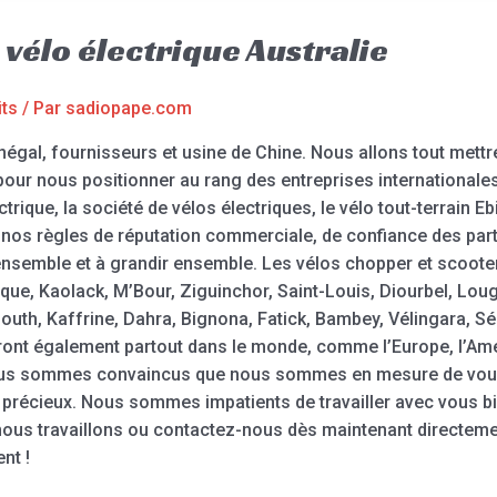
vélo électrique Australie
its
/ Par
sadiopape.com
négal, fournisseurs et usine de Chine. Nous allons tout mettr
 pour nous positionner au rang des entreprises internationales
trique, la société de vélos électriques, le vélo tout-terrain Ebi
c nos règles de réputation commerciale, de confiance des par
 ensemble et à grandir ensemble. Les vélos chopper et scoot
sque, Kaolack, M’Bour, Ziguinchor, Saint-Louis, Diourbel, Lo
uth, Kaffrine, Dahra, Bignona, Fatick, Bambey, Vélingara, Séd
ont également partout dans le monde, comme l’Europe, l’Amériq
. Nous sommes convaincus que nous sommes en mesure de vous
précieux. Nous sommes impatients de travailler avec vous b
 nous travaillons ou contactez-nous dès maintenant directe
nt !