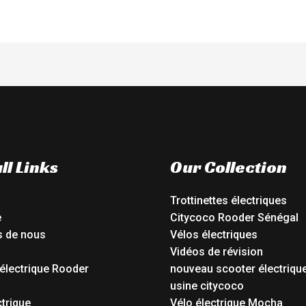
ll Links
Our Collection
Trottinettes électriques
e
Citycoco Rooder Sénégal
s de nous
Vélos électriques
Vidéos de révision
électrique Rooder
nouveau scooter électriqu
o
usine citycoco
ctrique
Vélo électrique Mocha