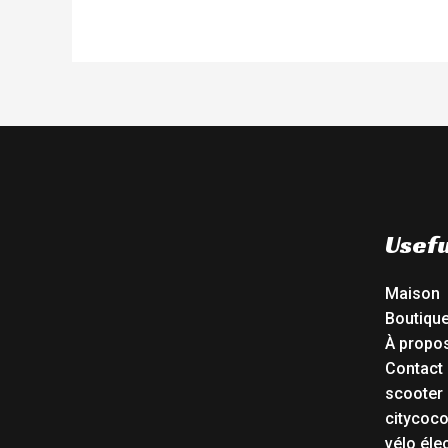
Usefu
Maison
Boutiqu
À propo
Contact
scooter 
citycoc
vélo éle