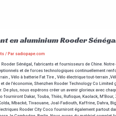
iant en aluminium Rooder Sénéga
its
/ Par
sadiopape.com
 – Rooder Sénégal, fabricants et fournisseurs de Chine. Notr
ceptionnels et de forces technologiques continuellement renfo
ain , Vélo à batterie Fat Tire , Vélo électrique tout-terrain ,V
 et de l’économie, Shenzhen Rooder Technology Co Limited g
er. De plus, nous espérons créer un avenir glorieux avec chaq
 fourniront Dakar, Touba, Thiès, Rufisque, Kaolack, M’Bour, Z
olda, Mbacké, Tivaouane, Joal-Fadiouth, Kaffrine, Dahra, Big
 électriques Rooder City Coco fourniront également partout d
Lahore, le Cambodge, Berlin. Nous avons du matériel complet li