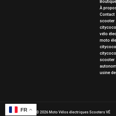
Boutiqu
À propo
Contact
scooter 
citycoc
vélo éle
moto éle
citycoc
citycoc
scooter 
autonom
usine de
FR
Copyright © 2026 Moto Vélos électriques Scooters VÉ