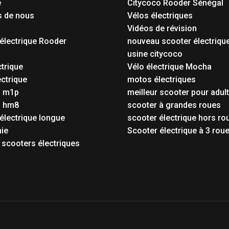
e
Citycoco Rooder Sénégal
s de nous
Vélos électriques
Vidéos de révision
électrique Rooder
nouveau scooter électriqu
o
usine citycoco
ctrique
Vélo électrique Mocha
ctrique
motos électriques
o m1p
meilleur scooter pour adul
o hm8
scooter à grandes roues
électrique longue
scooter électrique hors ro
ie
Scooter électrique à 3 rou
 scooters électriques