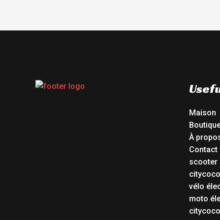
Usefu
Maison
Boutiqu
À propo
Contact
scooter 
citycoc
vélo éle
moto éle
citycoc