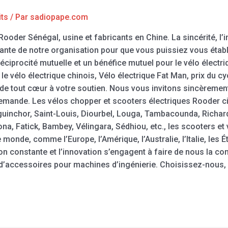
its
/ Par
sadiopape.com
ooder Sénégal, usine et fabricants en Chine. La sincérité, l’inn
tante de notre organisation pour que vous puissiez vous établ
éciprocité mutuelle et un bénéfice mutuel pour le vélo électri
le vélo électrique chinois, Vélo électrique Fat Man, prix du cy
e tout cœur à votre soutien. Nous vous invitons sincèrement 
demande. Les vélos chopper et scooters électriques Rooder c
iguinchor, Saint-Louis, Diourbel, Louga, Tambacounda, Richar
ona, Fatick, Bambey, Vélingara, Sédhiou, etc., les scooters e
monde, comme l’Europe, l’Amérique, l’Australie, l’Italie, les É
ion constante et l’innovation s’engagent à faire de nous la con
’accessoires pour machines d’ingénierie. Choisissez-nous, 