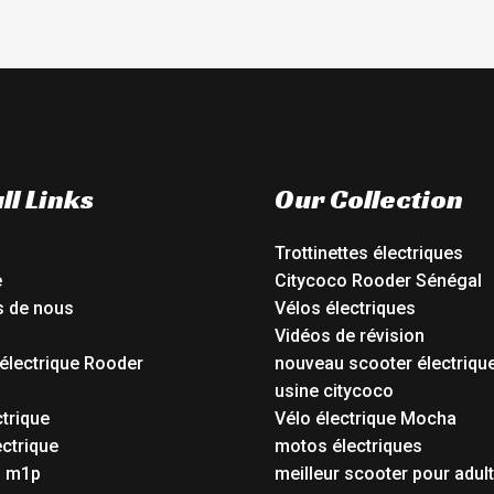
ll Links
Our Collection
Trottinettes électriques
e
Citycoco Rooder Sénégal
s de nous
Vélos électriques
Vidéos de révision
électrique Rooder
nouveau scooter électriqu
o
usine citycoco
ctrique
Vélo électrique Mocha
ctrique
motos électriques
o m1p
meilleur scooter pour adul