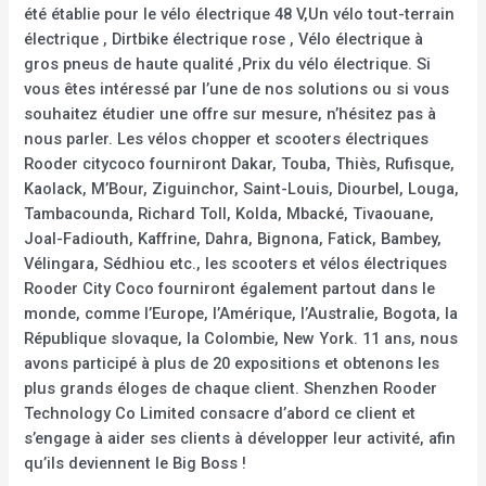
été établie pour le vélo électrique 48 V,Un vélo tout-terrain
électrique , Dirtbike électrique rose , Vélo électrique à
gros pneus de haute qualité ,Prix du vélo électrique. Si
vous êtes intéressé par l’une de nos solutions ou si vous
souhaitez étudier une offre sur mesure, n’hésitez pas à
nous parler. Les vélos chopper et scooters électriques
Rooder citycoco fourniront Dakar, Touba, Thiès, Rufisque,
Kaolack, M’Bour, Ziguinchor, Saint-Louis, Diourbel, Louga,
Tambacounda, Richard Toll, Kolda, Mbacké, Tivaouane,
Joal-Fadiouth, Kaffrine, Dahra, Bignona, Fatick, Bambey,
Vélingara, Sédhiou etc., les scooters et vélos électriques
Rooder City Coco fourniront également partout dans le
monde, comme l’Europe, l’Amérique, l’Australie, Bogota, la
République slovaque, la Colombie, New York. 11 ans, nous
avons participé à plus de 20 expositions et obtenons les
plus grands éloges de chaque client. Shenzhen Rooder
Technology Co Limited consacre d’abord ce client et
s’engage à aider ses clients à développer leur activité, afin
qu’ils deviennent le Big Boss !