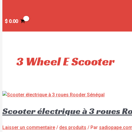
$
0.00
3 Wheel E Scooter
Scooter électrique à 3 roues R
Laisser un commentaire
/
des produits
/ Par
sadiopape.co