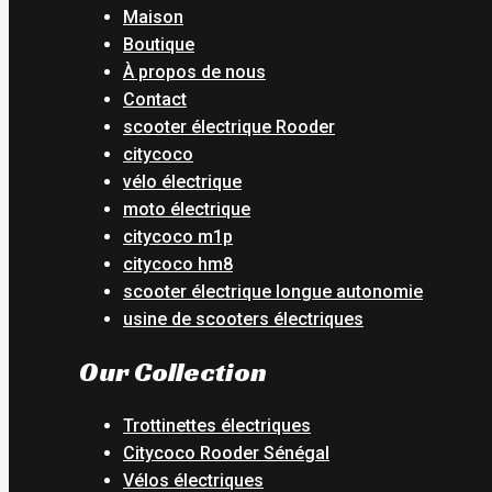
Maison
Boutique
À propos de nous
Contact
scooter électrique Rooder
citycoco
vélo électrique
moto électrique
citycoco m1p
citycoco hm8
scooter électrique longue autonomie
usine de scooters électriques
Our Collection
Trottinettes électriques
Citycoco Rooder Sénégal
Vélos électriques