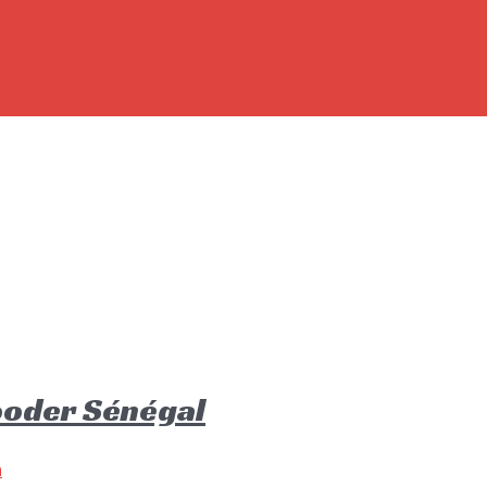
ooder Sénégal
m