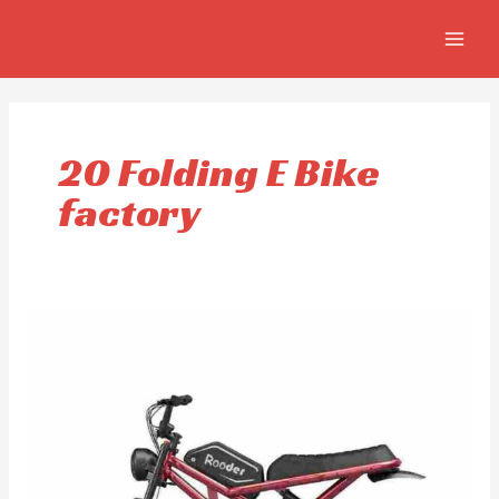
Aller
MAIN
au
MEN
contenu
20 Folding E Bike
factory