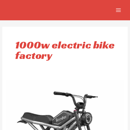
Aller
MAIN
au
MEN
contenu
1000w electric bike
factory