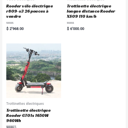
Rooder vélo électrique
Trottinette électrique
r809-s3 26 pouces à
longue distance Rooder
vendre
XS09 110 km/h
Rated
Rated
$
2'968.00
$
6'000.00
0
0
out
out
of
of
5
5
Trottinettes électriques
Trottinette électrique
Rooder GT01s 1650W
960Wh