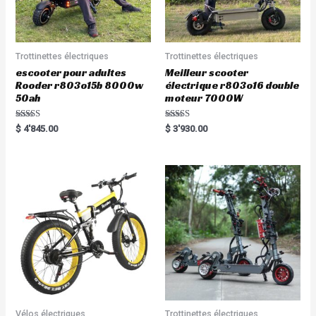
Trottinettes électriques
Trottinettes électriques
escooter pour adultes
Meilleur scooter
Rooder r803o15b 8000w
électrique r803o16 double
50ah
moteur 7000W
Rated
Rated
$
4'845.00
$
3'930.00
5.00
5.00
out of 5
out of 5
Vélos électriques
Trottinettes électriques