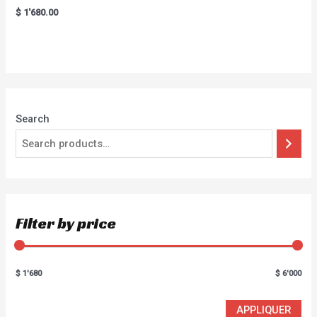
Rated
$
1'680.00
5.00
out of 5
Search
Filter by price
$ 1'680
$ 6'000
APPLIQUER