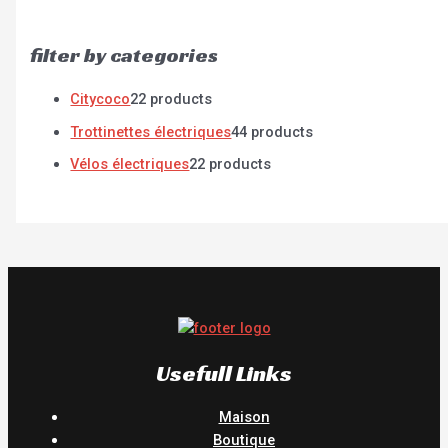
filter by categories
Citycoco
2
2 products
Trottinettes électriques
4
4 products
Vélos électriques
2
2 products
Usefull Links
Maison
Boutique