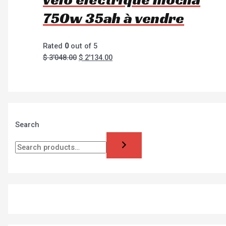
750w 35ah à vendre
Rated
0
out of 5
$
3'048.00
$
2'134.00
Search