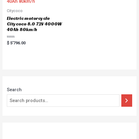
Citycoco
Electric motorcycle
Citycoco 8.0 72V 4000W
40Ah 80km/h
Rated
$
5'796.00
0
out
of
5
Search